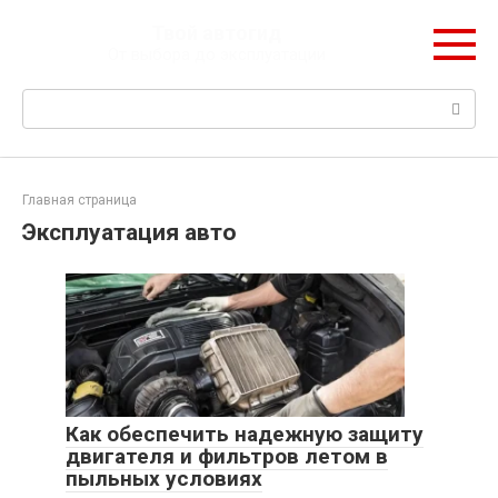
Перейти
Твой автогид
к
От выбора до эксплуатации
контенту
Поиск:
Главная страница
Эксплуатация авто
Как обеспечить надежную защиту
двигателя и фильтров летом в
пыльных условиях