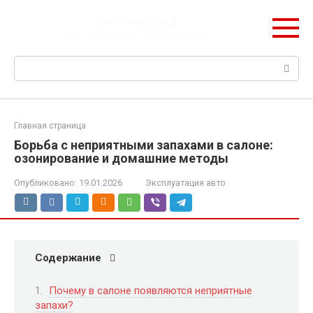
Перейти
Твой автогид
к
От выбора до эксплуатации
контенту
Поиск:
Главная страница
Борьба с неприятными запахами в салоне:
озонирование и домашние методы
Опубликовано:
19.01.2026
Эксплуатация авто
Содержание
Почему в салоне появляются неприятные
запахи?