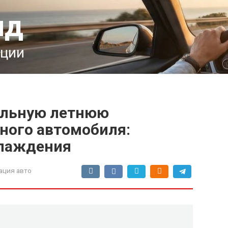
ид
ации
ильную летнюю
ного автомобиля:
хлаждения
ация авто