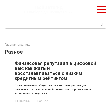
Перейти
Твой автогид
к
От выбора до эксплуатации
контенту
Поиск:
Главная страница
Разное
Финансовая репутация в цифровой
век: как жить и
восстанавливаться с низким
кредитным рейтингом
В современном обществе финансовая репутация
человека стала его своеобразным паспортом в мире
экономики. Кредитная
11.04.2026
Разное