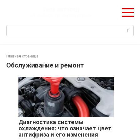
Перейти
Твой автогид
к
От выбора до эксплуатации
контенту
Поиск:
Главная страница
Обслуживание и ремонт
Диагностика системы
охлаждения: что означает цвет
антифриза и его изменения