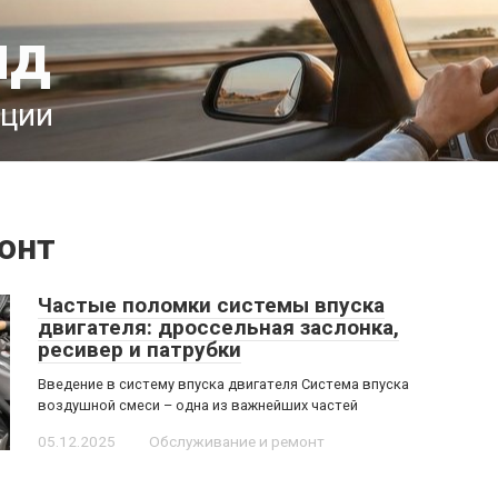
ид
ации
онт
Частые поломки системы впуска
двигателя: дроссельная заслонка,
ресивер и патрубки
Введение в систему впуска двигателя Система впуска
воздушной смеси – одна из важнейших частей
05.12.2025
Обслуживание и ремонт