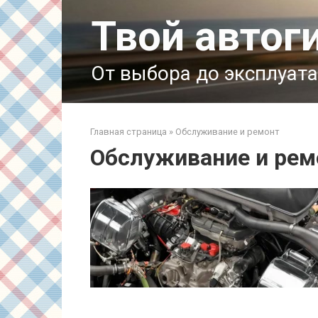
Перейти
Твой автог
к
контенту
От выбора до эксплуат
Главная страница
»
Обслуживание и ремонт
Обслуживание и рем