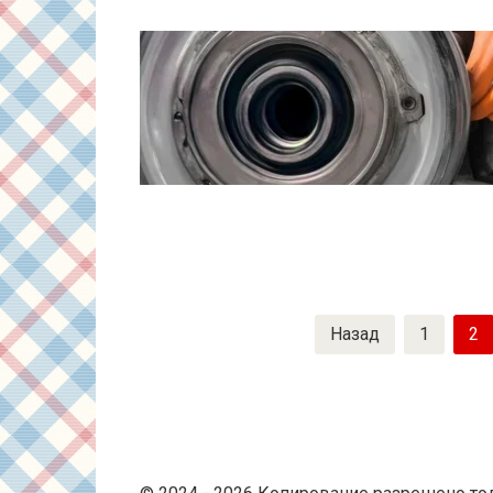
Пагинация
Назад
1
2
записей