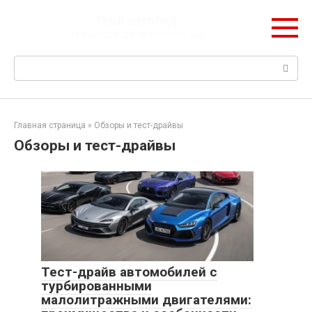
Перейти
Твой автогид
к
От выбора до эксплуатации
контенту
Поиск:
Главная страница
»
Обзоры и тест-драйвы
Обзоры и тест-драйвы
Тест-драйв автомобилей с
турбированными
малолитражными двигателями: