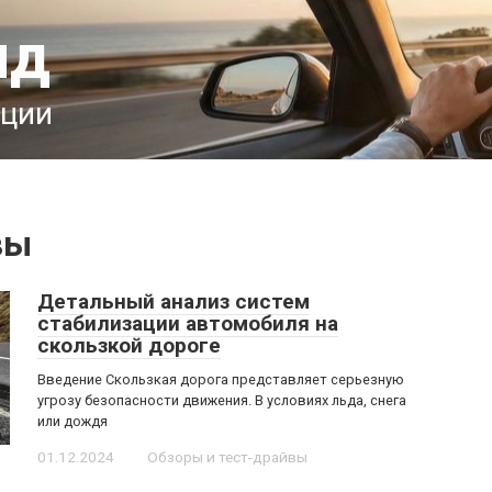
ид
ации
вы
Детальный анализ систем
стабилизации автомобиля на
скользкой дороге
Введение Скользкая дорога представляет серьезную
угрозу безопасности движения. В условиях льда, снега
или дождя
01.12.2024
Обзоры и тест-драйвы