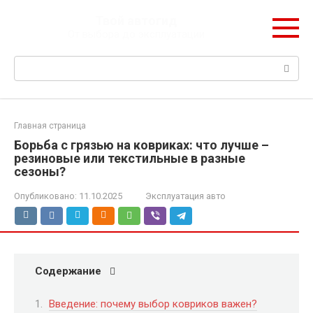
Перейти
Твой автогид
к
От выбора до эксплуатации
контенту
Поиск:
Главная страница
Борьба с грязью на ковриках: что лучше –
резиновые или текстильные в разные
сезоны?
Опубликовано:
11.10.2025
Эксплуатация авто
Содержание
Введение: почему выбор ковриков важен?