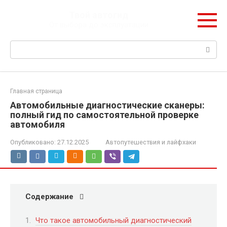
Перейти
Твой автогид
к
От выбора до эксплуатации
контенту
Поиск:
Главная страница
Автомобильные диагностические сканеры:
полный гид по самостоятельной проверке
автомобиля
Опубликовано:
27.12.2025
Автопутешествия и лайфхаки
Содержание
Что такое автомобильный диагностический