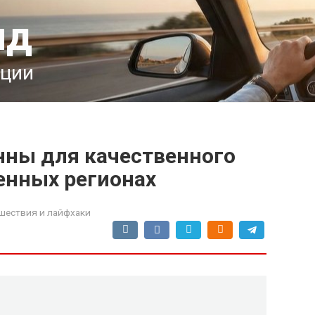
ид
ации
ны для качественного
енных регионах
шествия и лайфхаки