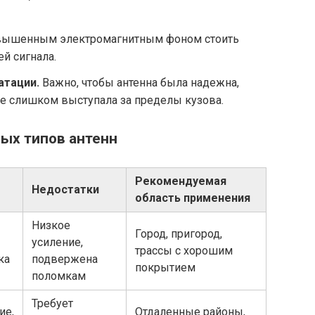
овышенным электромагнитным фоном стоить
й сигнала.
атации.
Важно, чтобы антенна была надежна,
е слишком выступала за пределы кузова.
ых типов антенн
Рекомендуемая
Недостатки
область применения
Низкое
Город, пригород,
усиление,
трассы с хорошим
ка
подвержена
покрытием
поломкам
Требует
ие,
Отдаленные районы,