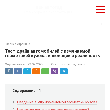
Перейти
Твой автогид
к
От выбора до эксплуатации
контенту
Поиск:
Главная страница
Тест-драйв автомобилей с изменяемой
геометрией кузова: инновации и реальность
Опубликовано:
22.02.2025
Обзоры и тест-драйвы
Содержание
Введение в мир изменяемой геометрии кузова
Что такое изменяемая геометрия кузова?