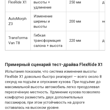
FlexRide X1
высоты +
250 мм
до 3
удлинение
Изменение
AutoMorph
ширины и
200 мм
нет
Z3
высоты
Гибкая
Transforma
трансформация
220 мм
до 2
Van T8
салона + высота
Примерный сценарий тест-драйва FlexRide X1
Испытания показали, что система изменения высоты
FlexRide X1 довольно быстро реагирует — всего около 8
секунд на подъём и опускание кузова. При подъёме до
максимальной высоты автомобиль легко преодолевал
пересечённую местность. Удлинение кузова позволяло
комфортно разместить двух дополнительных
пассажиров, при этом устойчивость на дороге
оставалась на высоком уровне.