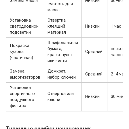
Замена масла
Низкий
30–60 ми
ёмкость для
масла
Установка
Отвертка,
светодиодной
клеящий
Низкий
1 час
подсветки
материал
Шлифовальная
Покраска
бумага,
несколь
кузова
Средний
краскопульт
часов / 
(частичная)
или кисти
Замена
Домкрат,
Средний
2–4 часа
амортизаторов
набор ключей
Установка
спортивного
Отвертка или
Низкий
30 минут
воздушного
ключи
фильтра
Типичные ошибки начинающих