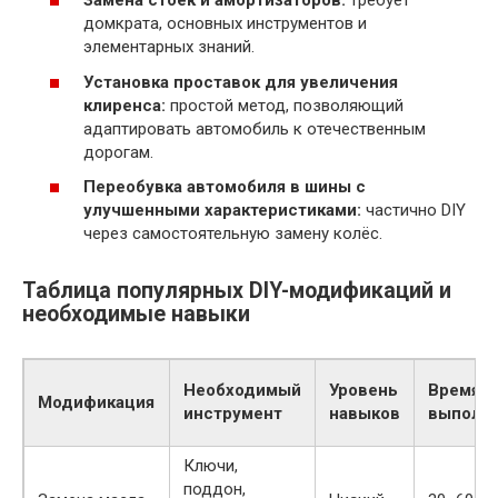
Замена стоек и амортизаторов:
требует
домкрата, основных инструментов и
элементарных знаний.
Установка проставок для увеличения
клиренса:
простой метод, позволяющий
адаптировать автомобиль к отечественным
дорогам.
Переобувка автомобиля в шины с
улучшенными характеристиками:
частично DIY
через самостоятельную замену колёс.
Таблица популярных DIY-модификаций и
необходимые навыки
Необходимый
Уровень
Время н
Модификация
инструмент
навыков
выполн
Ключи,
поддон,