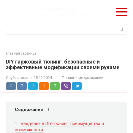
Перейти
Твой автогид
к
От выбора до эксплуатации
контенту
Поиск:
Главная страница
DIY гаржовый тюнинг: безопасные и
эффективные модификации своими руками
Опубликовано:
15.12.2024
Тюнинг и модификации
Содержание
Введение в DIY-тюнинг: преимущества и
возможности