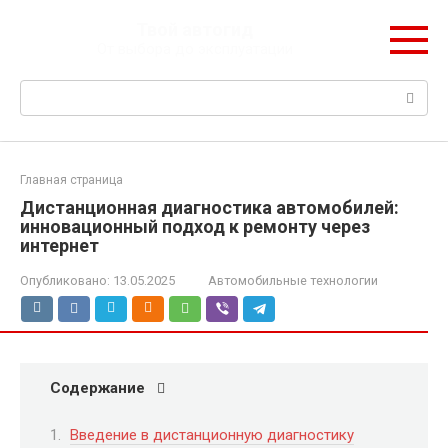
Перейти
Твой автогид
к
От выбора до эксплуатации
контенту
Поиск:
Главная страница
Дистанционная диагностика автомобилей:
инновационный подход к ремонту через
интернет
Опубликовано:
13.05.2025
Автомобильные технологии
Содержание
Введение в дистанционную диагностику