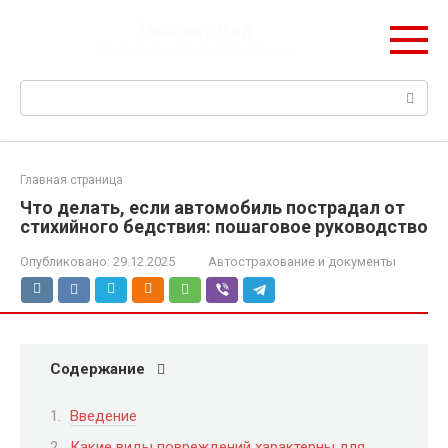
Перейти
Твой автогид
к
От выбора до эксплуатации
контенту
Поиск:
Главная страница
Что делать, если автомобиль пострадал от
стихийного бедствия: пошаговое руководство
Опубликовано:
29.12.2025
Автострахование и документы
Содержание
Введение
Какие виды повреждений характерны для