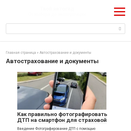
Перейти
Твой автогид
к
От выбора до эксплуатации
контенту
Поиск:
Главная страница
»
Автострахование и документы
Автострахование и документы
Как правильно фотографировать
ДТП на смартфон для страховой
Введение Фотографирование ДТП с помощью