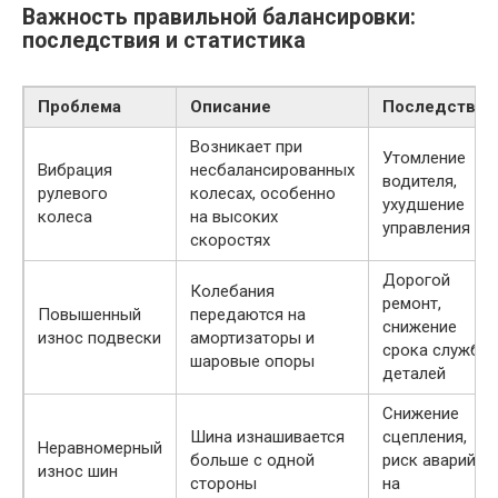
Важность правильной балансировки:
последствия и статистика
Проблема
Описание
Последствия
Возникает при
Утомление
Вибрация
несбалансированных
водителя,
рулевого
колесах, особенно
ухудшение
колеса
на высоких
управления
скоростях
Дорогой
Колебания
ремонт,
Повышенный
передаются на
снижение
износ подвески
амортизаторы и
срока службы
шаровые опоры
деталей
Снижение
Шина изнашивается
сцепления,
Неравномерный
больше с одной
риск аварий
износ шин
стороны
на