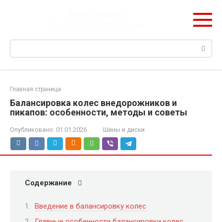
Перейти
Твой автогид
к
От выбора до эксплуатации
контенту
Поиск:
Главная страница
Балансировка колес внедорожников и
пикапов: особенности, методы и советы
Опубликовано:
01.01.2026
Шины и диски
Содержание
Введение в балансировку колес
Главные особенности балансировки колес